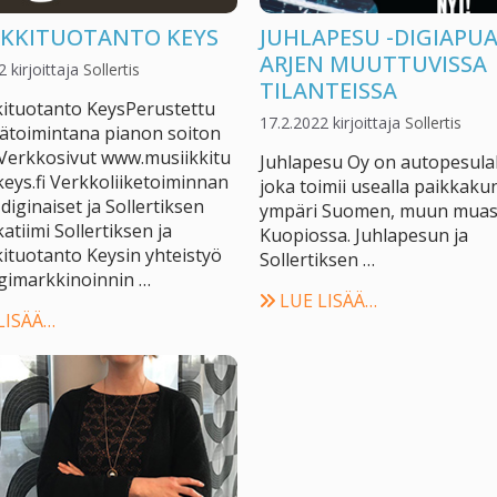
IKKITUOTANTO KEYS
JUHLAPESU -DIGIAPU
ARJEN MUUTTUVISSA
2
kirjoittaja
Sollertis
TILANTEISSA
kituotanto KeysPerustettu
17.2.2022
kirjoittaja
Sollertis
ätoimintana pianon soiton
Verkkosivut www.musiikkitu
Juhlapesu Oy on autopesula
eys.fi Verkkoliiketoiminnan
joka toimii usealla paikkaku
diginaiset ja Sollertiksen
ympäri Suomen, muun mua
katiimi Sollertiksen ja
Kuopiossa. Juhlapesun ja
ituotanto Keysin yhteistyö
Sollertiksen …
igimarkkinoinnin …
LUE LISÄÄ…
LISÄÄ…