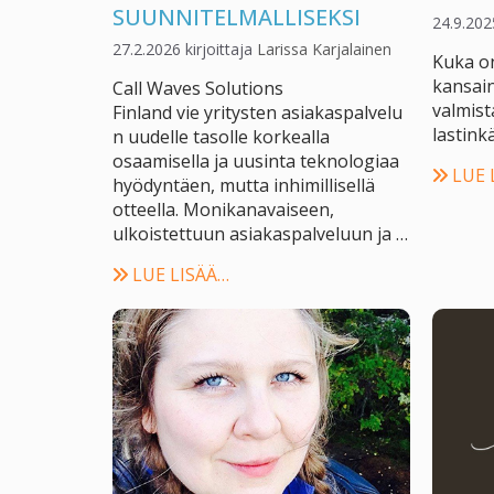
SUUNNITELMALLISEKSI
24.9.202
27.2.2026
kirjoittaja
Larissa Karjalainen
Kuka on
kansain
Call Waves Solutions
valmist
Finland vie yritysten asiakaspalvelu
lastinkä
n uudelle tasolle korkealla
osaamisella ja uusinta teknologiaa
LUE 
hyödyntäen, mutta inhimillisellä
otteella. Monikanavaiseen,
ulkoistettuun asiakaspalveluun ja …
LUE LISÄÄ…