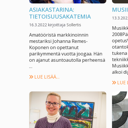
ASIAKASTARINA:
MUSI
TIETOISUUSAKATEMIA
13.3.202
16.3.2022
kirjoittaja
Sollertis
Musiik
2008Pä
Amatööristä markkinoinnin
opetus
mestariksi Johanna Remes-
otantok
Koponen on opettanut
tukena 
parikymmentä vuotta joogaa. Hän
tekniik
on ajanut asuntoautolla perheensä
Musiikk
…
alkoi d
LUE LISÄÄ…
LUE 