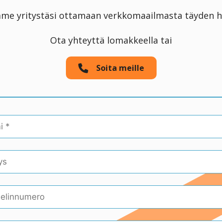
e yritystäsi ottamaan verkkomaailmasta täyden hy
Ota yhteyttä lomakkeella tai
Soita meille