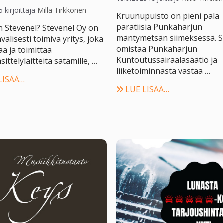
5
kirjoittaja
Milla Tirkkonen
Kruunupuisto on pieni pala
paratiisia Punkaharjun
 Stevenel? Stevenel Oy on
mäntymetsän siimeksessä. 
välisesti toimiva yritys, joka
omistaa Punkaharjun
aa ja toimittaa
Kuntoutussairaalasäätiö ja
sittelylaitteita satamille, …
liiketoiminnasta vastaa …
LISÄÄ…
LUE LISÄÄ…