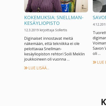
KOKEMUKSIA: SNELLMAN-
SAVO
KESÄYLIOPISTO
4.12.201
12.3.2019
kirjoittaja
Sollertis
Tuorett
digimar
Diginaiset innostavat meitä
Voiman 
näkemään, että tekniikka ei ole
Savon 
pelottavaa Snellman-
oli …
kesäyliopiston rehtori Soili Meklin
joukkoineen oli vuonna …
LUE 
LUE LISÄÄ…
K