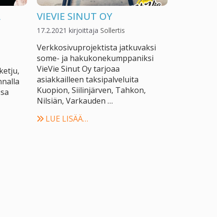
A
VIEVIE SINUT OY
17.2.2021
kirjoittaja
Sollertis
Verkkosivu­projektista jatkuvaksi
some- ja hakukone­kumppaniksi
VieVie Sinut Oy tarjoaa
ketju,
asiakkailleen taksipalveluita
nnalla
Kuopion, Siilinjärven, Tahkon,
ssa
Nilsiän, Varkauden …
LUE LISÄÄ…