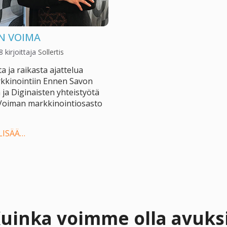
N VOIMA
8
kirjoittaja
Sollertis
a ja raikasta ajattelua
kkinointiin Ennen Savon
ja Diginaisten yhteistyötä
Voiman markkinointiosasto
LISÄÄ…
uinka voimme olla avuks