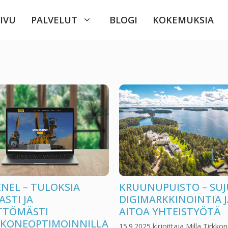
IVU
PALVELUT
BLOGI
KOKEMUKSIA
ENEL – TULOKSIA
KRUUNUPUISTO – SU
STI JA
DIGIMARKKINOINTIA J
ITTÖMÄSTI
AITOA YHTEISTYÖTÄ
KONEOPTIMOINNILLA
15.9.2025
kirjoittaja
Milla Tirkko