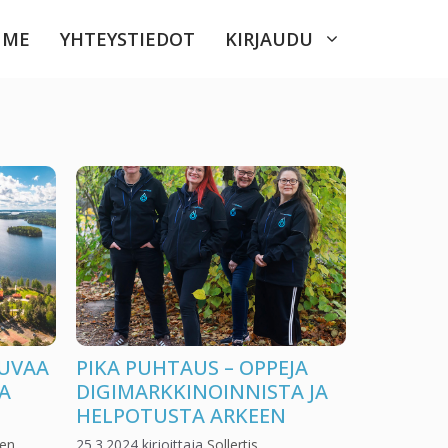
ME
YHTEYSTIEDOT
KIRJAUDU
JUVAA
PIKA PUHTAUS – OPPEJA
A
DIGIMARKKINOINNISTA JA
HELPOTUSTA ARKEEN
nen
25.3.2024
kirjoittaja
Sollertis