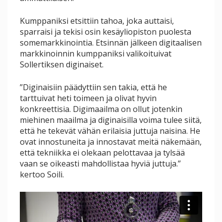
Kumppaniksi etsittiin tahoa, joka auttaisi,
sparraisi ja tekisi osin kesäyliopiston puolesta
somemarkkinointia. Etsinnän jälkeen digitaalisen
markkinoinnin kumppaniksi valikoituivat
Sollertiksen diginaiset.
”Diginaisiin päädyttiin sen takia, että he
tarttuivat heti toimeen ja olivat hyvin
konkreettisia. Digimaailma on ollut jotenkin
miehinen maailma ja diginaisilla voima tulee siitä,
että he tekevät vähän erilaisia juttuja naisina. He
ovat innostuneita ja innostavat meitä näkemään,
että tekniikka ei olekaan pelottavaa ja tylsää
vaan se oikeasti mahdollistaa hyviä juttuja.”
kertoo Soili.