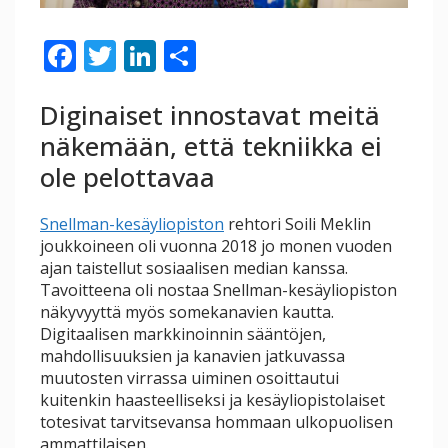
F
T
Li
S
ac
w
n
h
Diginaiset innostavat meitä
e
itt
k
ar
näkemään, että tekniikka ei
b
er
e
e
ole pelottavaa
o
dI
o
n
Snellman-kesäyliopiston
rehtori Soili Meklin
k
joukkoineen oli vuonna 2018 jo monen vuoden
ajan taistellut sosiaalisen median kanssa.
Tavoitteena oli nostaa Snellman-kesäyliopiston
näkyvyyttä myös somekanavien kautta.
Digitaalisen markkinoinnin sääntöjen,
mahdollisuuksien ja kanavien jatkuvassa
muutosten virrassa uiminen osoittautui
kuitenkin haasteelliseksi ja kesäyliopistolaiset
totesivat tarvitsevansa hommaan ulkopuolisen
ammattilaisen.