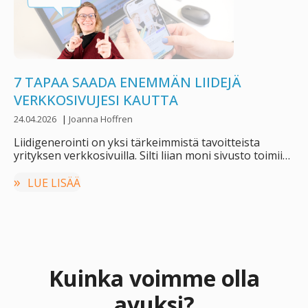
7 TAPAA SAADA ENEMMÄN LIIDEJÄ
VERKKOSIVUJESI KAUTTA
24.04.2026
|
Joanna Hoffren
Liidigenerointi on yksi tärkeimmistä tavoitteista
yrityksen verkkosivuilla. Silti liian moni sivusto toimii
vain digitaalisena käyntikorttina, …
LUE LISÄÄ
Kuinka voimme olla
avuksi?