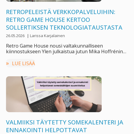
RETROPELEISTÄ VERKKOPALVELUIHIN:
RETRO GAME HOUSE KERTOO
SOLLERTIKSEN TEKNOLOGIATAUSTASTA
26.05.2026
|
Larissa Karjalainen
Retro Game House nousi valtakunnalliseen
kiinnostukseen Ylen julkaistua jutun Mika Hoffrénin
retropelikokoelmasta ja suunnitteilla olevasta …
LUE LISÄÄ
VALMIIKSI TÄYTETTY SOMEKALENTERI JA
ENNAKOINTI HELPOTTAVAT