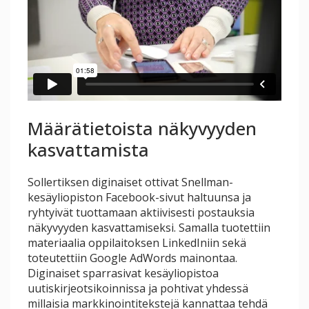
Määrätietoista näkyvyyden
kasvattamista
Sollertiksen diginaiset ottivat Snellman-
kesäyliopiston Facebook-sivut haltuunsa ja
ryhtyivät tuottamaan aktiivisesti postauksia
näkyvyyden kasvattamiseksi. Samalla tuotettiin
materiaalia oppilaitoksen LinkedIniin sekä
toteutettiin Google AdWords mainontaa.
Diginaiset sparrasivat kesäyliopistoa
uutiskirjeotsikoinnissa ja pohtivat yhdessä
millaisia markkinointitekstejä kannattaa tehdä