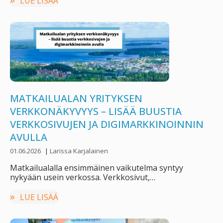
LUE LISÄÄ
MATKAILUALAN YRITYKSEN
VERKKONÄKYVYYS – LISÄÄ BUUSTIA
VERKKOSIVUJEN JA DIGIMARKKINOINNIN
AVULLA
01.06.2026
|
Larissa Karjalainen
Matkailualalla ensimmäinen vaikutelma syntyy
nykyään usein verkossa. Verkkosivut,
hakukonenäkyvyys ja sosiaalinen media vaikuttavat
yhä enemmän …
LUE LISÄÄ