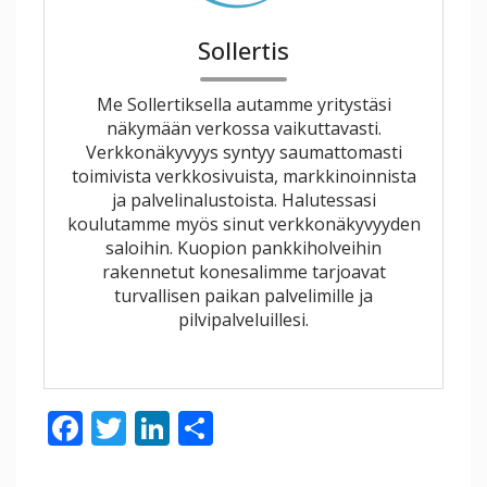
Sollertis
Me Sollertiksella autamme yritystäsi
näkymään verkossa vaikuttavasti.
Verkkonäkyvyys syntyy saumattomasti
toimivista verkkosivuista, markkinoinnista
ja palvelinalustoista. Halutessasi
koulutamme myös sinut verkkonäkyvyyden
saloihin. Kuopion pankkiholveihin
rakennetut konesalimme tarjoavat
turvallisen paikan palvelimille ja
pilvipalveluillesi.
F
T
Li
S
ac
w
n
h