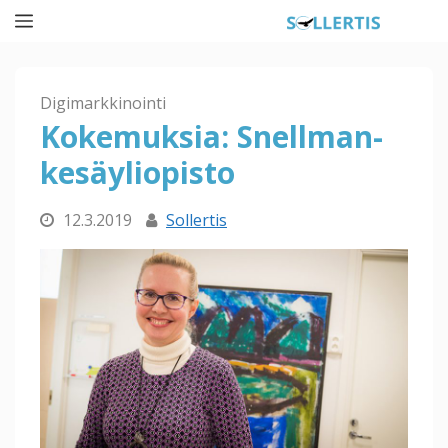
Siirry
Valikko
sisältöön
Digimarkkinointi
Kokemuksia: Snellman-
kesäyliopisto
12.3.2019
Sollertis