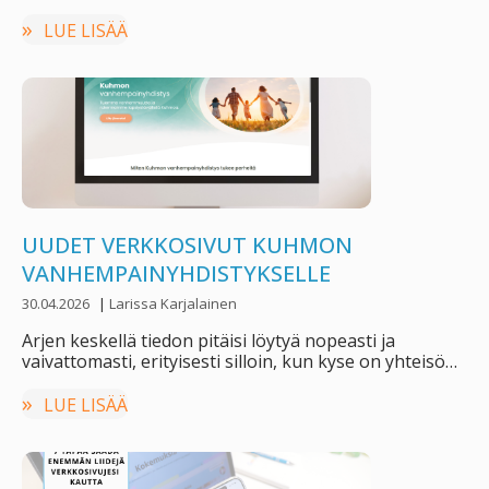
tunnelmastaan ja retrohenkisestä …
LUE LISÄÄ
UUDET VERKKOSIVUT KUHMON
VANHEMPAINYHDISTYKSELLE
30.04.2026
|
Larissa Karjalainen
Arjen keskellä tiedon pitäisi löytyä nopeasti ja
vaivattomasti, erityisesti silloin, kun kyse on yhteisön
toiminnasta. …
LUE LISÄÄ