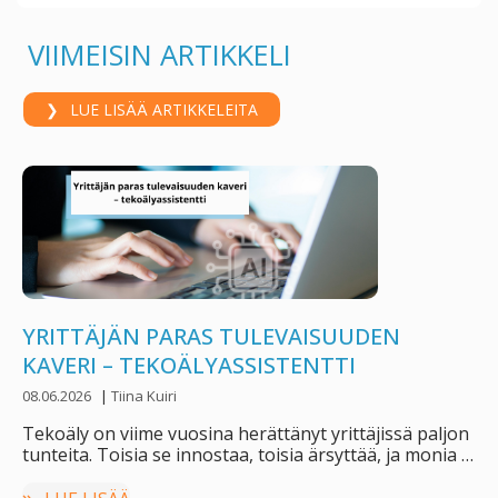
e
itt
k
ar
b
er
e
e
VIIMEISIN ARTIKKELI
o
dI
o
n
LUE LISÄÄ ARTIKKELEITA
k
YRITTÄJÄN PARAS TULEVAISUUDEN
KAVERI – TEKOÄLYASSISTENTTI
08.06.2026
|
Tiina Kuiri
Tekoäly on viime vuosina herättänyt yrittäjissä paljon
tunteita. Toisia se innostaa, toisia ärsyttää, ja monia …