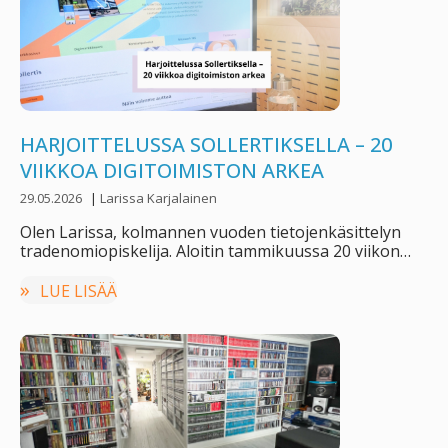
HARJOITTELUSSA SOLLERTIKSELLA – 20
VIIKKOA DIGITOIMISTON ARKEA
29.05.2026
|
Larissa Karjalainen
Olen Larissa, kolmannen vuoden tietojenkäsittelyn
tradenomiopiskelija. Aloitin tammikuussa 20 viikon
harjoitteluni Sollertiksella, joka alkaa nyt …
LUE LISÄÄ