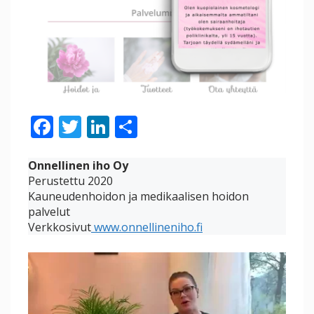
F
T
Li
S
ac
w
n
h
e
itt
k
ar
Onnellinen iho Oy
Perustettu 2020
b
er
e
e
Kauneudenhoidon ja medikaalisen hoidon
o
dI
palvelut
Verkkosivut
www.onnellineniho.fi
o
n
k