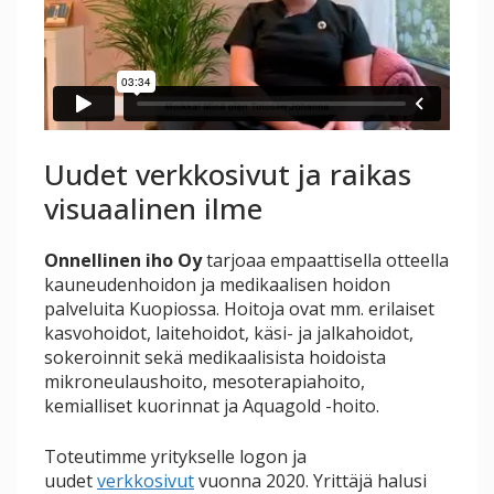
Uudet verkkosivut ja raikas
visuaalinen ilme
Onnellinen iho Oy
tarjoaa empaattisella otteella
kauneudenhoidon ja medikaalisen hoidon
palveluita Kuopiossa. Hoitoja ovat mm. erilaiset
kasvohoidot, laitehoidot, käsi- ja jalkahoidot,
sokeroinnit sekä medikaalisista hoidoista
mikroneulaushoito, mesoterapiahoito,
kemialliset kuorinnat ja Aquagold -hoito.
Toteutimme yritykselle logon ja
uudet
verkkosivut
vuonna 2020. Yrittäjä halusi