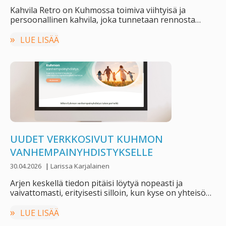
Kahvila Retro on Kuhmossa toimiva viihtyisä ja
persoonallinen kahvila, joka tunnetaan rennosta
tunnelmastaan ja retrohenkisestä …
LUE LISÄÄ
UUDET VERKKOSIVUT KUHMON
VANHEMPAINYHDISTYKSELLE
30.04.2026
|
Larissa Karjalainen
Arjen keskellä tiedon pitäisi löytyä nopeasti ja
vaivattomasti, erityisesti silloin, kun kyse on yhteisön
toiminnasta. …
LUE LISÄÄ