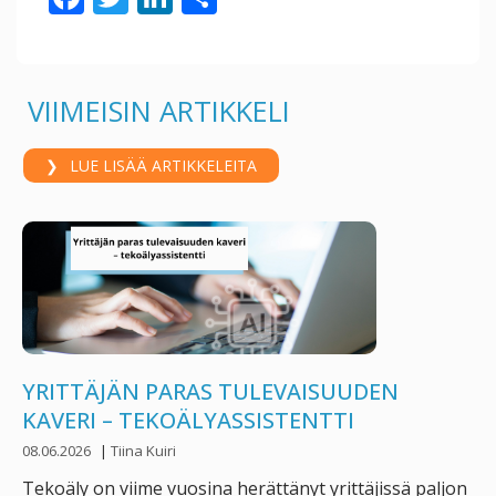
ac
w
n
h
e
itt
k
ar
b
er
e
e
VIIMEISIN ARTIKKELI
o
dI
o
n
LUE LISÄÄ ARTIKKELEITA
k
YRITTÄJÄN PARAS TULEVAISUUDEN
KAVERI – TEKOÄLYASSISTENTTI
08.06.2026
|
Tiina Kuiri
Tekoäly on viime vuosina herättänyt yrittäjissä paljon