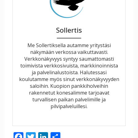
Sollertis
Me Sollertiksella autamme yritystäsi
näkymään verkossa vaikuttavasti.
Verkkonäkyvyys syntyy saumattomasti
toimivista verkkosivuista, markkinoinnista
ja palvelinalustoista. Halutessasi
koulutamme myös sinut verkkonäkyvyyden
saloihin. Kuopion pankkiholveihin
rakennetut konesalimme tarjoavat
turvallisen paikan palvelimille ja
pilvipalveluillesi.
F
T
Li
S