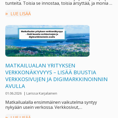
tunteita. Toisia se innostaa, toisia ärsyttää, ja monia …
LUE LISÄÄ
MATKAILUALAN YRITYKSEN
VERKKONÄKYVYYS – LISÄÄ BUUSTIA
VERKKOSIVUJEN JA DIGIMARKKINOINNIN
AVULLA
01.06.2026
|
Larissa Karjalainen
Matkailualalla ensimmäinen vaikutelma syntyy
nykyään usein verkossa. Verkkosivut,
hakukonenäkyvyys ja sosiaalinen media vaikuttavat
yhä enemmän …
LUE LISÄÄ