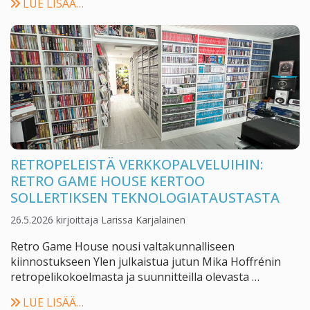
LUE LISÄÄ…
RETROPELEISTÄ VERKKOPALVELUIHIN:
RETRO GAME HOUSE KERTOO
SOLLERTIKSEN TEKNOLOGIATAUSTASTA
26.5.2026
kirjoittaja
Larissa Karjalainen
Retro Game House nousi valtakunnalliseen
kiinnostukseen Ylen julkaistua jutun Mika Hoffrénin
retropelikokoelmasta ja suunnitteilla olevasta …
LUE LISÄÄ…