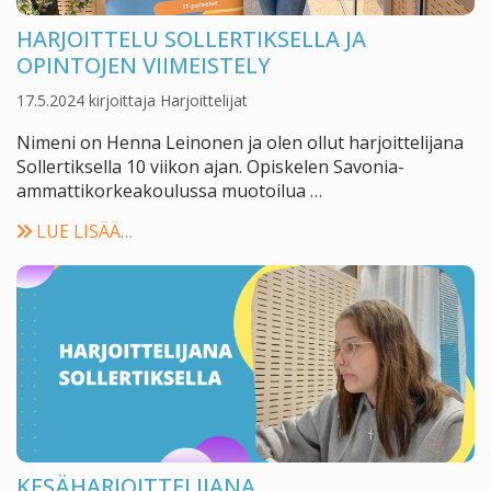
HARJOITTELU SOLLERTIKSELLA JA
OPINTOJEN VIIMEISTELY
17.5.2024
kirjoittaja
Harjoittelijat
Nimeni on Henna Leinonen ja olen ollut harjoittelijana
Sollertiksella 10 viikon ajan. Opiskelen Savonia-
ammattikorkeakoulussa muotoilua …
LUE LISÄÄ…
KESÄHARJOITTELIJANA