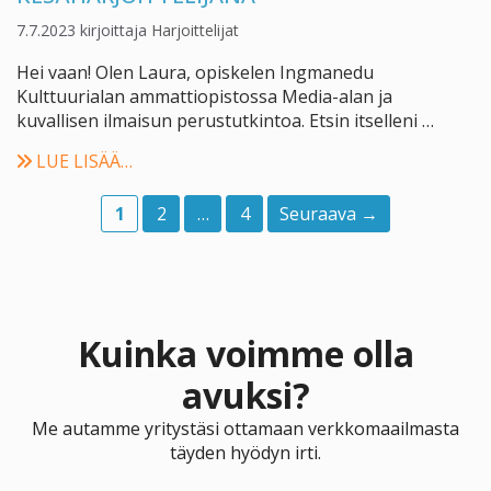
7.7.2023
kirjoittaja
Harjoittelijat
Hei vaan! Olen Laura, opiskelen Ingmanedu
Kulttuurialan ammattiopistossa Media-alan ja
kuvallisen ilmaisun perustutkintoa. Etsin itselleni …
LUE LISÄÄ…
Sivu
Sivu
Sivu
1
2
…
4
Seuraava
→
Kuinka voimme olla
avuksi?
Me autamme yritystäsi ottamaan verkkomaailmasta
täyden hyödyn irti.