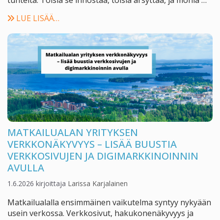
tunteita. Toisia se innostaa, toisia ärsyttää, ja monia …
LUE LISÄÄ…
MATKAILUALAN YRITYKSEN
VERKKONÄKYVYYS – LISÄÄ BUUSTIA
VERKKOSIVUJEN JA DIGIMARKKINOINNIN
AVULLA
1.6.2026
kirjoittaja
Larissa Karjalainen
Matkailualalla ensimmäinen vaikutelma syntyy nykyään
usein verkossa. Verkkosivut, hakukonenäkyvyys ja