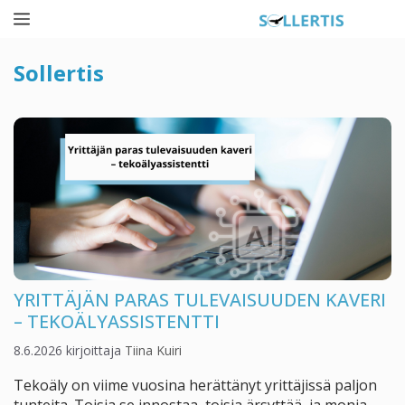
Siirry
Valikko
sisältöön
Sollertis
YRITTÄJÄN PARAS TULEVAISUUDEN KAVERI
– TEKOÄLYASSISTENTTI
8.6.2026
kirjoittaja
Tiina Kuiri
Tekoäly on viime vuosina herättänyt yrittäjissä paljon