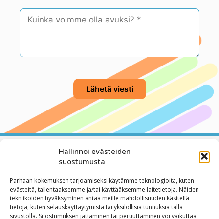
Hallinnoi evästeiden
suostumusta
Yhteystiedot
Blogi
Parhaan kokemuksen tarjoamiseksi käytämme teknologioita, kuten
Arkisin klo 8-16
Tietoa yrityksestä
evästeitä, tallentaaksemme ja/tai käyttääksemme laitetietoja. Näiden
tekniikoiden hyväksyminen antaa meille mahdollisuuden käsitellä
puh.
020 741 7997
Yhteystiedot
tietoja, kuten selauskäyttäytymistä tai yksilöllisiä tunnuksia tällä
sivustolla. Suostumuksen jättäminen tai peruuttaminen voi vaikuttaa